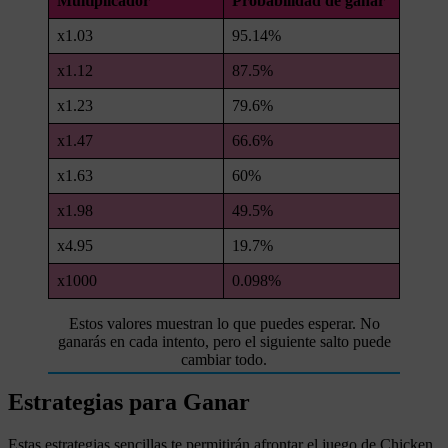
Multiplicador
Probabilidad de ganar
x1.03
95.14%
x1.12
87.5%
x1.23
79.6%
x1.47
66.6%
x1.63
60%
x1.98
49.5%
x4.95
19.7%
x1000
0.098%
Estos valores muestran lo que puedes esperar. No
ganarás en cada intento, pero el siguiente salto puede
cambiar todo.
Estrategias para Ganar
Estas estrategias sencillas te permitirán afrontar el juego de Chicken