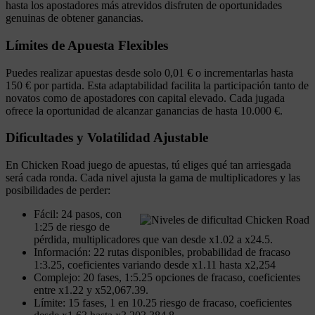
hasta los apostadores más atrevidos disfruten de oportunidades
genuinas de obtener ganancias.
Límites de Apuesta Flexibles
Puedes realizar apuestas desde solo 0,01 € o incrementarlas hasta
150 € por partida. Esta adaptabilidad facilita la participación tanto de
novatos como de apostadores con capital elevado. Cada jugada
ofrece la oportunidad de alcanzar ganancias de hasta 10.000 €.
Dificultades y Volatilidad Ajustable
En Chicken Road juego de apuestas, tú eliges qué tan arriesgada
será cada ronda. Cada nivel ajusta la gama de multiplicadores y las
posibilidades de perder:
Fácil: 24 pasos, con
1:25 de riesgo de
pérdida, multiplicadores que van desde x1.02 a x24.5.
Información: 22 rutas disponibles, probabilidad de fracaso
1:3.25, coeficientes variando desde x1.11 hasta x2,254
Complejo: 20 fases, 1:5.25 opciones de fracaso, coeficientes
entre x1.22 y x52,067.39.
Límite: 15 fases, 1 en 10.25 riesgo de fracaso, coeficientes