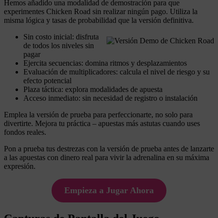
Hemos añadido una modalidad de demostración para que
experimentes Chicken Road sin realizar ningún pago. Utiliza la
misma lógica y tasas de probabilidad que la versión definitiva.
Sin costo inicial: disfruta
de todos los niveles sin
pagar
Ejercita secuencias: domina ritmos y desplazamientos
Evaluación de multiplicadores: calcula el nivel de riesgo y su
efecto potencial
Plaza táctica: explora modalidades de apuesta
Acceso inmediato: sin necesidad de registro o instalación
Emplea la versión de prueba para perfeccionarte, no solo para
divertirte. Mejora tu práctica – apuestas más astutas cuando uses
fondos reales.
Pon a prueba tus destrezas con la versión de prueba antes de lanzarte
a las apuestas con dinero real para vivir la adrenalina en su máxima
expresión.
Empieza a Jugar Ahora