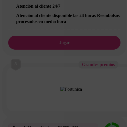
Atención al cliente 24/7
Atención al cliente disponible las 24 horas Reembolsos
procesados en media hora
Jugar
5
Grandes premios