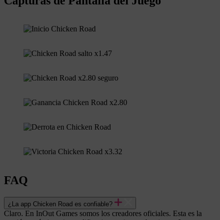
Capturas de Pantalla del Juego
FAQ
¿La app Chicken Road es confiable?
Claro. En InOut Games somos los creadores oficiales. Esta es la