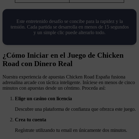
Este entretenido desafío se concibe para la rapidez y la
tensión. Cada partida se desarrolla en menos de 15 segundos
y un simple clic puede alterarlo todo.
¿Cómo Iniciar en el Juego de Chicken
Road con Dinero Real
Nuestra experiencia de apuestas Chicken Road España fusiona
adrenalina arcade con táctica inteligente. Iníciese en menos de cinco
minutos con apuestas desde un céntimo. Proceda así:
Elige un casino con licencia
Descubre una plataforma de confianza que ofrezca este juego.
Crea tu cuenta
Regístrate utilizando tu email en únicamente dos minutos.