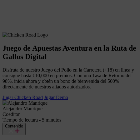
Juego de Apuestas Aventura en la Ruta de
Gallos Digital
Disfruta de nuestro Juego del Pollo en la Carretera (+18) en línea y
consigue hasta €10,000 en premios. Con una Tasa de Retorno del
98%, inicia ahora y obtén un bono de bienvenida del 500%
directamente de nuestros aliados autorizados.
Jugar Chicken Road
Jugar Demo
Alejandro Manrique
Coeditor
Tiempo de lectura - 5 minutos
Contenido