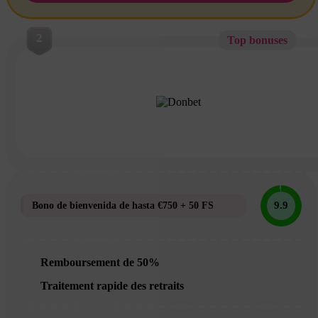
2
Top bonuses
9.9
Bono de bienvenida de hasta €750 + 50 FS
Remboursement de 50%
Traitement rapide des retraits