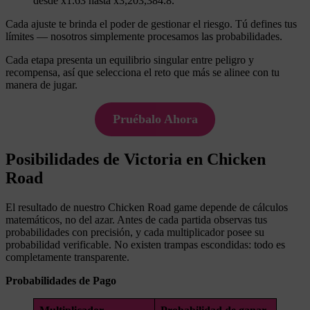
desde x1.63 hasta x3,203,384.8.
Cada ajuste te brinda el poder de gestionar el riesgo. Tú defines tus
límites — nosotros simplemente procesamos las probabilidades.
Cada etapa presenta un equilibrio singular entre peligro y
recompensa, así que selecciona el reto que más se alinee con tu
manera de jugar.
Pruébalo Ahora
Posibilidades de Victoria en Chicken
Road
El resultado de nuestro Chicken Road game depende de cálculos
matemáticos, no del azar. Antes de cada partida observas tus
probabilidades con precisión, y cada multiplicador posee su
probabilidad verificable. No existen trampas escondidas: todo es
completamente transparente.
Probabilidades de Pago